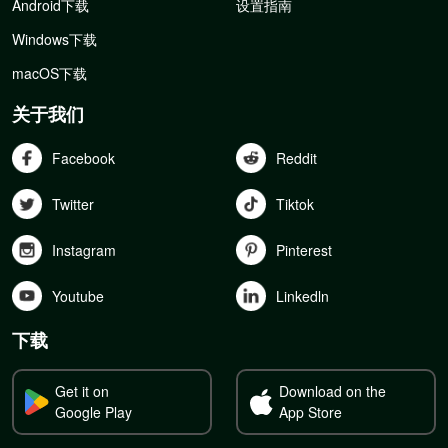
Android下载
设置指南
Windows下载
macOS下载
关于我们
Facebook
Reddit
Twitter
Tiktok
Instagram
Pinterest
Youtube
Linkedln
下载
Get it on
Download on the
Google Play
App Store